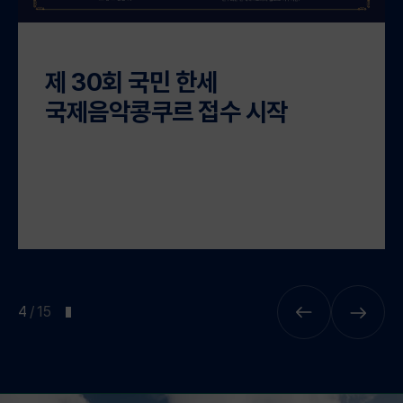
분당서울대학교병원 의료인공지능센터가
주관하는 온라인 및 오프라인 현장실습에
참여하여 최첨단 의료 AI 실무교육 기회를
제 30회 국민 한세
체계적으로 경험할 수 있는 기반을 마련했다는
국제음악콩쿠르 접수 시작
점에서 의미가 있다. 분당서울대학교병원
헬스케어혁신파크 세미나실에서 진행된
현장실습은 사전 온라인 교육으로 이수한
인공지능 개념 입문, Python 데이터 분석 기초,
Machine Learning 기초, 헬스케어 AI 동향 등
디지털 헬스케어 기초 교육에 이어서 초거대
언어모델의 의학적 적용, AI 기반 의료 진단기술,
의료 AI 프로젝트 미팅, 병원 견학 등의
4
/
15
교육과정으로 진행된다. 분당서울대학교병원에서
진행된 디지털 헬스케어 AI 솔루션 개발
교육과정은 경기도경제과학진흥원의 「2026년
경기도 바이오 전문인력 양성사업」과 연계해