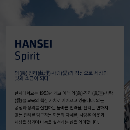
교육비 전액을 지원받아 운영됐다. 이에 따라
learn more
학생들은 재정적 부담 없이 온라인 기초교육과
병원 현장실습을 연계한 전문 교육과정을
이수하게 됐다. 한세대학교 이규진 앵커사업단장은
“이번 현장실습은 단순한 교육 협력을 넘어, 우리
HANSEI
학생들이 최첨단 의료 AI 현장을 직접 경험하는
Spirit
소중한 기회이다. 간호학과 졸업 예정자들이
온라인 학습으로 쌓은 AI 기초 역량을 병원
현장에서 확인하고, 디지털 헬스케어 분야의
의(義)·진리(眞理)·사랑(愛)의 정신으로 세상의
실무역량을 키워나갈 수 있도록 지속적으로
빛과 소금이 되다
지원하겠다”라고 밝혔다. 분당서울대학교병원
한세대학교는 1953년 개교 이래 의(義)·진리(眞理)·사랑
김세중 교수는 “분당서울대학교병원
(愛)​을 교육의 핵심 가치로 이어오고 있습니다. 의는
의료인공지능센터는 지역 대학과의 산학협력을
공정과 정의를 실천하는 올바른 인격을, 진리는 변하지
통해 미래 의료 인재 양성에 기여하고자 한다. 현장
않는 진리를 탐구하는 학문의 자세를, 사랑은 이웃과
중심의 교육 경험이 학생들의 진로 역량 강화로
세상을 섬기며 나눔을 실천하는 삶을 의미합니다.
이어지길 기대한다”라고 밝혔다. 경기도