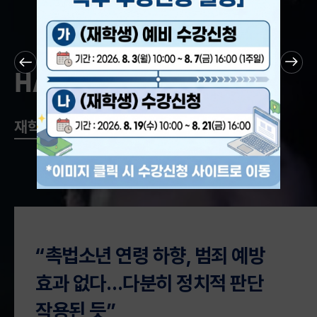
HANSEI
People
재학생
졸업생
교직원
한세대학교 관광경영학과, 제99차
힙한 분위기 예배당… 하나님과
“촉법소년 연령 하향, 범죄 예방
한국관광학회
멀리 떨어진 이들 마음 ‘노크’
효과 없다…다분히 정치적 판단
충북국제학술대회에서 최우수상
작용된 듯”
[4050 신목회열전] <125> 박찬열 노크교회 목사박찬열