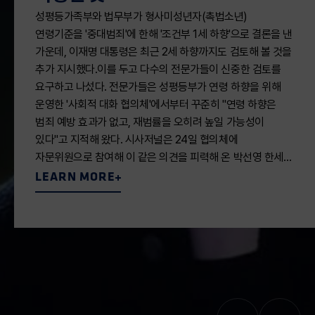
노크교회 목사가 지난 7일 서울 영등포구의 교회 1층 크루
수상
성평등가족부와 법무부가 형사미성년자(촉법소년)
모임 공간에서 미소짓고 있다. 신석현 포토그래퍼서울
연령기준을 '중대범죄'에 한해 '조건부 1세 하향'으로 결론을 낸
영등포구 노크교회(박찬열 목사)는 외관부터 범상치 않다.
한세대학교 관광경영학과,제99차 한국관광학회
가운데, 이재명 대통령은 최근 2세 하향까지도 검토해 볼 것을
방문객을 가장 먼저 만나는 1층은 공간 전면이 통창으로
충북국제학술대회에서 최우수상 수상‘장창진, 임율리, 장지원
추가 지시했다.이를 두고 다수의 전문가들이 신중한 검토를
꾸며졌다. 노출형 천장과 간접 조명등, 영어로 ‘웰컴 홈(집에
대학생 아이디어공모전 부문에서’한세대학교(총장 백인자)는
요구하고 나섰다. 전문가들은 성평등부가 연령 하향을 위해
온 걸 환영합니다)’이라고 적힌 포스터가 곳곳에 붙여진 내부
제99차 한국관광학회 충북국제학술대회에서 한세대학교
운영한 '사회적 대화 협의체'에서부터 꾸준히 "연령 하향은
역시 예배당보단 카페나 공유 오피스 같은 인상을 준다.
관광경영학과 소속 학생들이 대학생 아이디어공모전
범죄 예방 효과가 없고, 재범률을 오히려 높일 가능성이
다음세대 예배 공간인 2층 역시 1층처럼 단장해 힙(hip·최신
부문에서 ‘최우수상’을 수상했다고 23일
있다"고 지적해 왔다. 시사저널은 24일 협의체에
유행에 밝은)한 분위기를 물씬 풍긴다.네온사인으로 꾸며진 …
밝혔다. 한국관광학회 관광자원개발분과학회와 충북문화재…
자문위원으로 참여해 이 같은 의견을 피력해 온 박선영 한세…
LEARN MORE
LEARN MORE
LEARN MORE