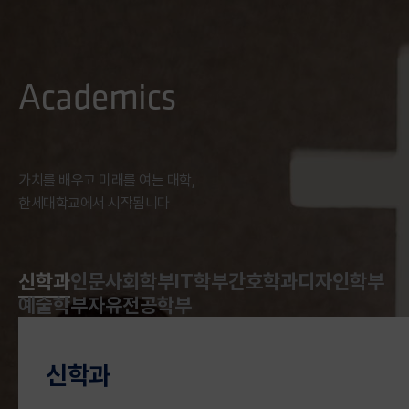
전문인력 양성사업」을 통해 전액 지원됐다. [사진
1] 업무 혁약 기념사진좌측부터 한세대 허나래
교수, 이규진 앵커사업단장, 최형심 주관교수,
Academics
분당서울대병원 김세중 교수, 오인선 매니저 [사진
2] 업무 협약 기념사진좌측부터 최형심 교수
(한세대), 김세중 교수(분당서울대학교병원) [사진
3] 24일 진행된 분당서울대학교병원 현장실습
가치를 배우고 미래를 여는 대학,
모습 1 [사진 4] 24일 진행된 분당서울대학교병원
한세대학교에서 시작됩니다
현장실습 모습 2 자료제공-대외협력홍보팀
신학과
인문사회학부
IT학부
간호학과
디자인학부
예술학부
자유전공학부
신학과