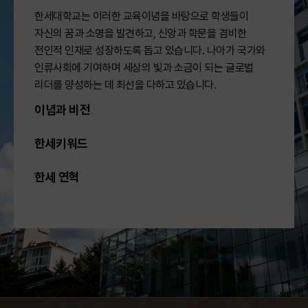
앵커사업은 지역 대학과 산업·의료계 간 협력을
한세대학교는 이러한 교육이념을 바탕으로 학생들이
통해 실무형 인재를 양성하고 지역 혁신 생태계를
자신의 꿈과 소명을 발견하고, 신앙과 학문을 겸비한
구축하기 위한 경기도가 지역 대학과 추진하는
전인적 인재로 성장하도록 돕고 있습니다. 나아가 국가와
인류사회에 기여하며 세상의 빛과 소금이 되는 글로벌
사업으로, 한세대학교는 경기서부 연합대학 앵커
리더를 양성하는 데 최선을 다하고 있습니다.
컨소시엄(성결대·안양대·서울신학대·한세대)
소속으로 간호학과의 디지털 헬스케어 역량
이념과 비전
강화를 목적으로 이번 협약을 추진했다.
앞서
한세키워드
지난 3월, 컨소시엄 4개 대학과
경기도경제과학진흥원(원장 김현곤, 이하 경과원)
한세 연혁
은 경기바이오센터에서 바이오·AI 분야 실무형
인재 양성을 위한 업무협약을 체결한 바 있으며,
이번 분당서울대학교병원과의 협약 및 현장교육은
해당 협약이 실질적인 교육 성과로 이어진 결과다.
경과원의 연계를 통해 간호학과 학생에게 적합한
디지털 헬스케어 교육과정 참여 기회가
마련되었고 교육비 또한 「2026년 경기도 바이오